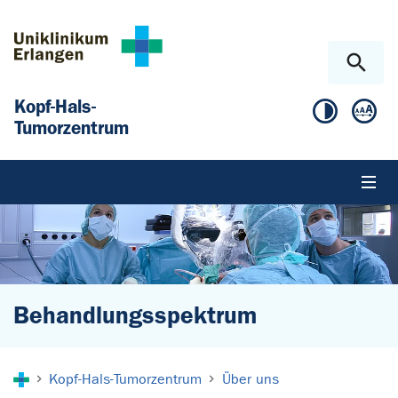
Zum Hauptinhalt springen
Skip to page footer
Kopf-Hals-
Tumorzentrum
Behandlungsspektrum
Sie sind hier:
Kopf-Hals-Tumorzentrum
Über uns